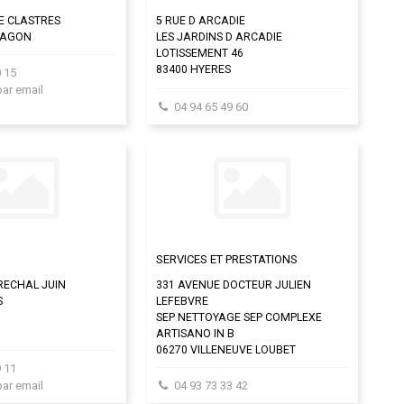
E CLASTRES
5 RUE D ARCADIE
RAGON
LES JARDINS D ARCADIE
LOTISSEMENT 46
83400 HYERES
 15
par email
04 94 65 49 60
SERVICES ET PRESTATIONS
RECHAL JUIN
331 AVENUE DOCTEUR JULIEN
S
LEFEBVRE
SEP NETTOYAGE SEP COMPLEXE
ARTISANO IN B
06270 VILLENEUVE LOUBET
 11
par email
04 93 73 33 42