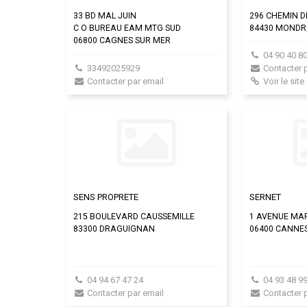
33 BD MAL JUIN
296 CHEMIN D
C O BUREAU EAM MTG SUD
84430 MOND
06800 CAGNES SUR MER
04 90 40 80
33492025929
Contacter 
Contacter par email
Voir le site
SENS PROPRETE
SERNET
215 BOULEVARD CAUSSEMILLE
1 AVENUE MA
83300 DRAGUIGNAN
06400 CANNE
04 94 67 47 24
04 93 48 99
Contacter par email
Contacter 