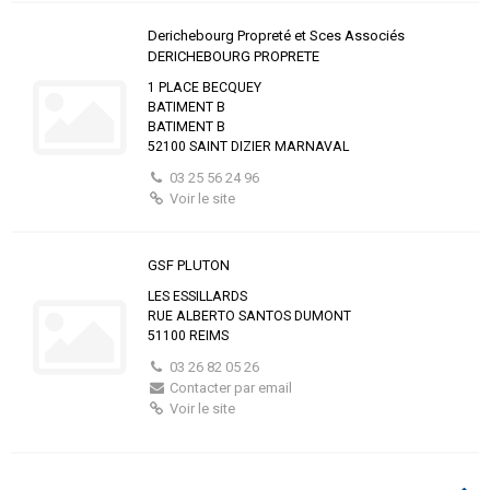
Derichebourg Propreté et Sces Associés
DERICHEBOURG PROPRETE
1 PLACE BECQUEY
BATIMENT B
BATIMENT B
52100 SAINT DIZIER MARNAVAL
03 25 56 24 96
Voir le site
GSF PLUTON
LES ESSILLARDS
RUE ALBERTO SANTOS DUMONT
51100 REIMS
03 26 82 05 26
Contacter par email
Voir le site