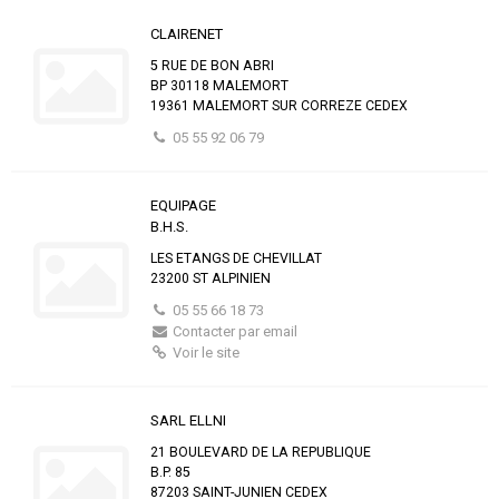
CLAIRENET
5 RUE DE BON ABRI
BP 30118 MALEMORT
19361 MALEMORT SUR CORREZE CEDEX
05 55 92 06 79
EQUIPAGE
B.H.S.
LES ETANGS DE CHEVILLAT
23200 ST ALPINIEN
05 55 66 18 73
Contacter par email
Voir le site
SARL ELLNI
21 BOULEVARD DE LA REPUBLIQUE
B.P. 85
87203 SAINT-JUNIEN CEDEX