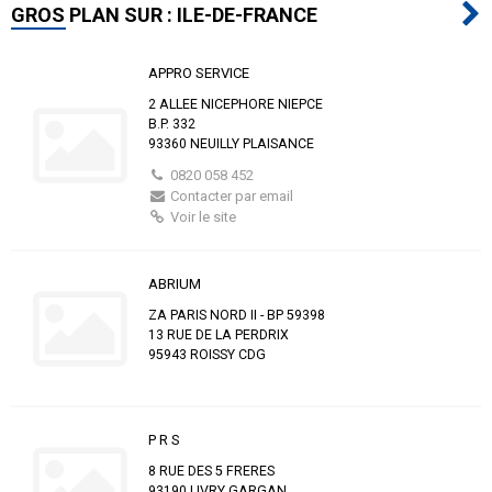
GROS PLAN SUR : ILE-DE-FRANCE
APPRO SERVICE
2 ALLEE NICEPHORE NIEPCE
B.P. 332
93360 NEUILLY PLAISANCE
0820 058 452
Contacter par email
Voir le site
ABRIUM
ZA PARIS NORD II - BP 59398
13 RUE DE LA PERDRIX
95943 ROISSY CDG
P R S
8 RUE DES 5 FRERES
93190 LIVRY GARGAN