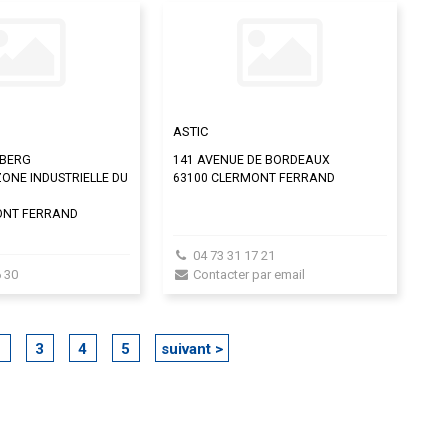
ASTIC
NBERG
141 AVENUE DE BORDEAUX
ONE INDUSTRIELLE DU
63100 CLERMONT FERRAND
ONT FERRAND
04 73 31 17 21
 30
Contacter par email
2
3
4
5
suivant >