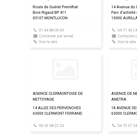
Route de Guéret Premilhat
14 Avenue du 
Bois Rigaud BP 411
Parc d'activité
03107 MONTLUCON
15000 AURILL
01 64 88 09 30
04 71 43 24
Contacter par email
Contacter 
Voir le site
Voir le site
AGENCE CLERMONTOISE DE
AGENCE DE N
NETTOYAGE
ANETRA
14 ALLEE DES PERVENCHES
18 AVENUE DE
63000 CLERMONT FERRAND
63000 CLERM
06 52 08 22 26
04 73 37 54