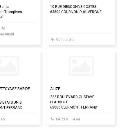
Garric
10 RUE DIEUDONNE COSTES
 de Tronqières
63800 COURNON D AUVERGNE
AC
 76
par email
Voir le site
ETTOYAGE RAPIDE
ALIZE
222 BOULEVARD GUSTAVE
FLAUBERT
S ETATS UNIS
63000 CLERMONT FERRAND
ONT FERRAND
 89
04 73 91 14 44