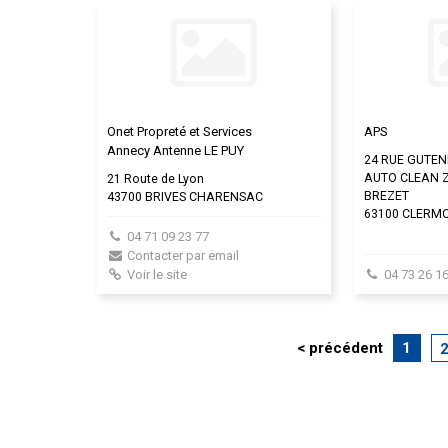
Onet Propreté et Services
APS
Annecy Antenne LE PUY
24 RUE GUTE
AUTO CLEAN Z
21 Route de Lyon
BREZET
43700 BRIVES CHARENSAC
63100 CLERM
04 71 09 23 77
Contacter par email
Voir le site
04 73 26 16
< précédent
1