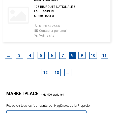
105 BIS ROUTE NATIONALE 6
LA BUANDERIE
69380 LISSIEU
03 86 57 25 05
Contacter par email
Voir le site
8
…
3
4
5
6
7
9
10
11
12
13
…
MARKETPLACE
Retrouvez tous les fabricants de l'Hygiène et de la Propreté