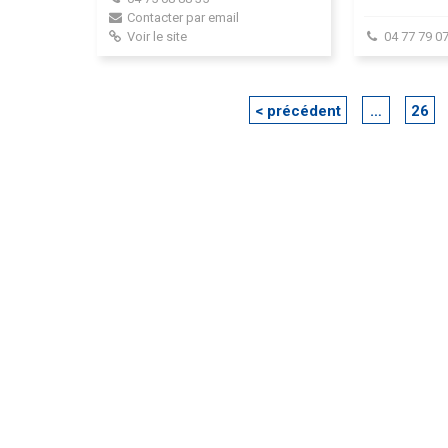
Contacter par email
Voir le site
04 77 79 07
< précédent
…
26