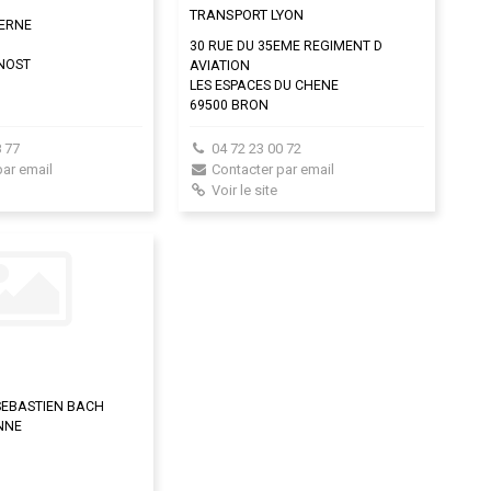
TRANSPORT LYON
VERNE
30 RUE DU 35EME REGIMENT D
NOST
AVIATION
LES ESPACES DU CHENE
69500 BRON
 77
04 72 23 00 72
par email
Contacter par email
Voir le site
SEBASTIEN BACH
ENNE