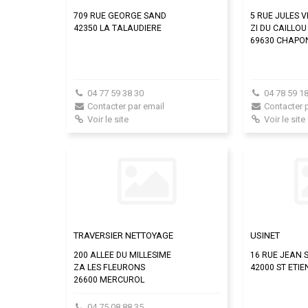
709 RUE GEORGE SAND
5 RUE JULES 
42350 LA TALAUDIERE
ZI DU CAILLOU
69630 CHAPO
04 77 59 38 30
04 78 59 18
Contacter par email
Contacter 
Voir le site
Voir le site
TRAVERSIER NETTOYAGE
USINET
200 ALLEE DU MILLESIME
16 RUE JEAN 
ZA LES FLEURONS
42000 ST ETI
26600 MERCUROL
04 75 08 88 35