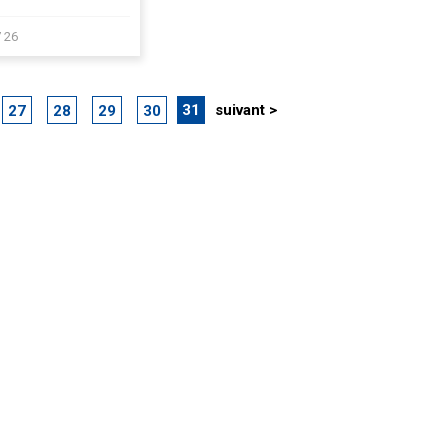
 26
31
suivant >
27
28
29
30