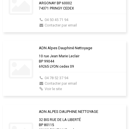
ARGONAY BP 60002
74371 PRINGY CEDEX
04 50 45 71 94
Contacter par email
ADN Alpes Dauphiné Nettoyage
10 rue Jean Marie Leclair
BP 99044
69265 LYON cedex 09
04 78 52 37 94
Contacter par email
Voir le site
ADN ALPES DAUPHINE NETTOYAGE
32 BIS RUE DE LA LIBERTÉ
BP 80115