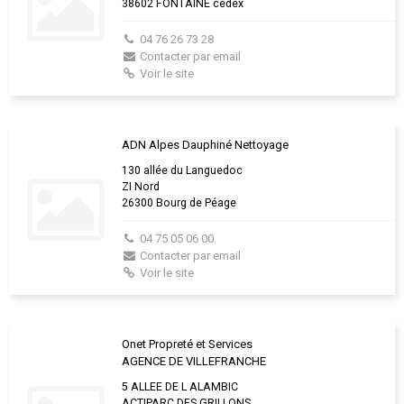
38602 FONTAINE cedex
04 76 26 73 28
Contacter par email
Voir le site
ADN Alpes Dauphiné Nettoyage
130 allée du Languedoc
ZI Nord
26300 Bourg de Péage
04 75 05 06 00
Contacter par email
Voir le site
Onet Propreté et Services
AGENCE DE VILLEFRANCHE
5 ALLEE DE L ALAMBIC
ACTIPARC DES GRILLONS