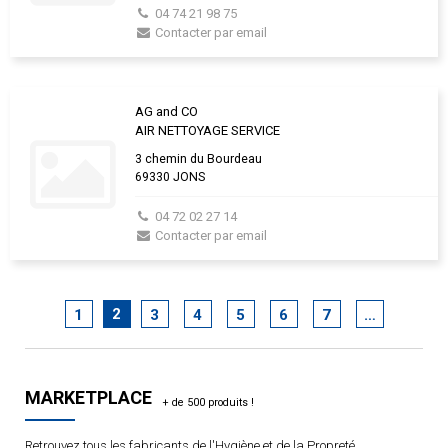
04 74 21 98 75
Contacter par email
AG and CO
AIR NETTOYAGE SERVICE
3 chemin du Bourdeau
69330 JONS
04 72 02 27 14
Contacter par email
2
1
3
4
5
6
7
…
MARKETPLACE
Retrouvez tous les fabricants de l'Hygiène et de la Propreté