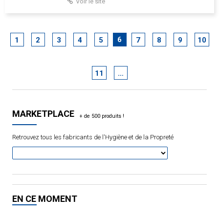
Voir le site
6
1
2
3
4
5
7
8
9
10
11
…
MARKETPLACE
Retrouvez tous les fabricants de l'Hygiène et de la Propreté
EN CE MOMENT