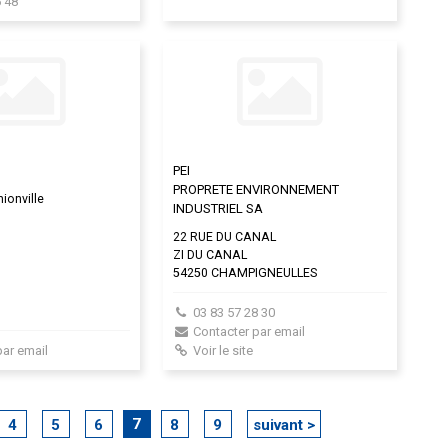
 48
PEI
PROPRETE ENVIRONNEMENT
ionville
INDUSTRIEL SA
22 RUE DU CANAL
ZI DU CANAL
54250 CHAMPIGNEULLES
03 83 57 28 30
Contacter par email
par email
Voir le site
7
4
5
6
8
9
suivant >