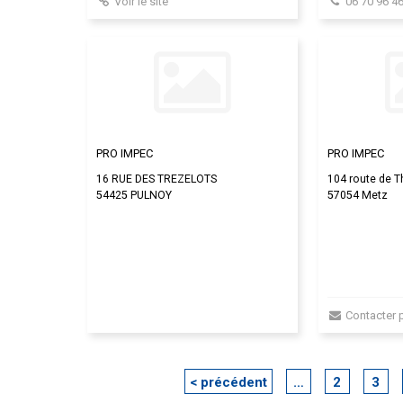
Voir le site
06 70 96 46
PRO IMPEC
PRO IMPEC
16 RUE DES TREZELOTS
104 route de Th
54425 PULNOY
57054 Metz
Contacter 
< précédent
…
2
3