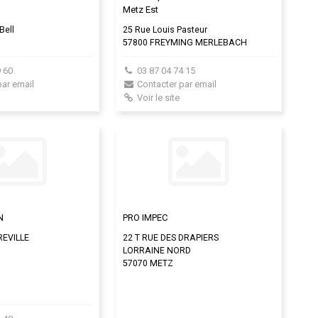
Metz Est
Bell
25 Rue Louis Pasteur
57800 FREYMING MERLEBACH
 60
03 87 04 74 15
par email
Contacter par email
Voir le site
N
PRO IMPEC
REVILLE
22 T RUE DES DRAPIERS
LORRAINE NORD
57070 METZ