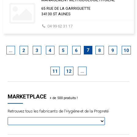
65 RUE DE LA GARRIGUETTE
34130 ST AUNES
04 99 62 31 17
7
…
2
3
4
5
6
8
9
10
11
12
…
MARKETPLACE
Retrouvez tous les fabricants de l'Hygiène et de la Propreté