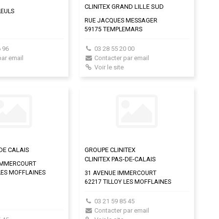
CLINITEX GRAND LILLE SUD
LEULS
RUE JACQUES MESSAGER
59175 TEMPLEMARS
 96
03 28 55 20 00
par email
Contacter par email
Voir le site
 DE CALAIS
GROUPE CLINITEX
CLINITEX PAS-DE-CALAIS
 IMMERCOURT
 LES MOFFLAINES
31 AVENUE IMMERCOURT
62217 TILLOY LES MOFFLAINES
03 21 59 85 45
Contacter par email