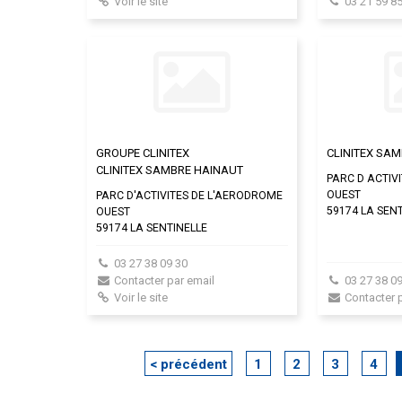
Voir le site
03 21 59 85
GROUPE CLINITEX
CLINITEX SA
CLINITEX SAMBRE HAINAUT
PARC D ACTIV
OUEST
PARC D'ACTIVITES DE L'AERODROME
59174 LA SEN
OUEST
59174 LA SENTINELLE
03 27 38 09 30
Contacter par email
03 27 38 09
Voir le site
Contacter 
< précédent
1
2
3
4