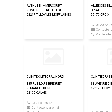
AVENUE D IMMERCOURT
ALLEE DES TIL
ZONE INDUSTRIELLE EST
BP 44
62217 TILLOY LES MOFFLAINES
59170 CROIX
03 20 72 06
Contacter 
Voir le site
CLINITEX LITTORAL NORD
CLINITEX PAS
885 RUE LOUIS BREGUET
31 AVENUE D
ZI MARCEL DORET
62217 TILLOY
62100 CALAIS
03 21 51 80 12
Contacter par email