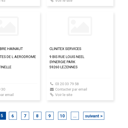
 45
Voir le site
MBRE HAINAUT
CLINITEX SERVICES
ITES DE L AERODROME
9 BIS RUE LOUIS NEEL
SYNERGIE PARK
TINELLE
59260 LEZENNES
03 20 33 79 58
 30
Contacter par email
par email
Voir le site
5
6
7
8
9
10
…
suivant >